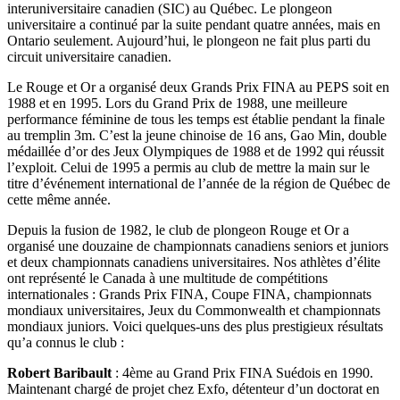
interuniversitaire canadien (SIC) au Québec. Le plongeon
universitaire a continué par la suite pendant quatre années, mais en
Ontario seulement. Aujourd’hui, le plongeon ne fait plus parti du
circuit universitaire canadien.
Le Rouge et Or a organisé deux Grands Prix FINA au PEPS soit en
1988 et en 1995. Lors du Grand Prix de 1988, une meilleure
performance féminine de tous les temps est établie pendant la finale
au tremplin 3m. C’est la jeune chinoise de 16 ans, Gao Min, double
médaillée d’or des Jeux Olympiques de 1988 et de 1992 qui réussit
l’exploit. Celui de 1995 a permis au club de mettre la main sur le
titre d’événement international de l’année de la région de Québec de
cette même année.
Depuis la fusion de 1982, le club de plongeon Rouge et Or a
organisé une douzaine de championnats canadiens seniors et juniors
et deux championnats canadiens universitaires. Nos athlètes d’élite
ont représenté le Canada à une multitude de compétitions
internationales : Grands Prix FINA, Coupe FINA, championnats
mondiaux universitaires, Jeux du Commonwealth et championnats
mondiaux juniors. Voici quelques-uns des plus prestigieux résultats
qu’a connus le club :
Robert Baribault
: 4ème au Grand Prix FINA Suédois en 1990.
Maintenant chargé de projet chez Exfo, détenteur d’un doctorat en