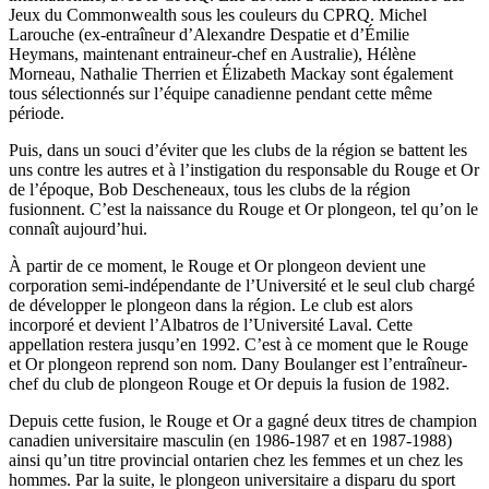
Jeux du Commonwealth sous les couleurs du CPRQ. Michel
Larouche (ex-entraîneur d’Alexandre Despatie et d’Émilie
Heymans, maintenant entraineur-chef en Australie), Hélène
Morneau, Nathalie Therrien et Élizabeth Mackay sont également
tous sélectionnés sur l’équipe canadienne pendant cette même
période.
Puis, dans un souci d’éviter que les clubs de la région se battent les
uns contre les autres et à l’instigation du responsable du Rouge et Or
de l’époque, Bob Descheneaux, tous les clubs de la région
fusionnent. C’est la naissance du Rouge et Or plongeon, tel qu’on le
connaît aujourd’hui.
À partir de ce moment, le Rouge et Or plongeon devient une
corporation semi-indépendante de l’Université et le seul club chargé
de développer le plongeon dans la région. Le club est alors
incorporé et devient l’Albatros de l’Université Laval. Cette
appellation restera jusqu’en 1992. C’est à ce moment que le Rouge
et Or plongeon reprend son nom. Dany Boulanger est l’entraîneur-
chef du club de plongeon Rouge et Or depuis la fusion de 1982.
Depuis cette fusion, le Rouge et Or a gagné deux titres de champion
canadien universitaire masculin (en 1986-1987 et en 1987-1988)
ainsi qu’un titre provincial ontarien chez les femmes et un chez les
hommes. Par la suite, le plongeon universitaire a disparu du sport