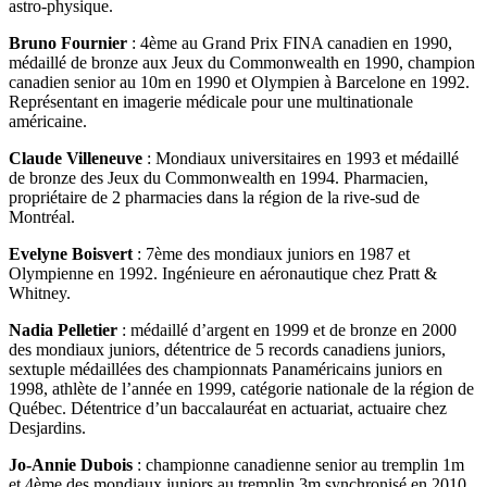
astro-physique.
Bruno Fournier
: 4ème au Grand Prix FINA canadien en 1990,
médaillé de bronze aux Jeux du Commonwealth en 1990, champion
canadien senior au 10m en 1990 et Olympien à Barcelone en 1992.
Représentant en imagerie médicale pour une multinationale
américaine.
Claude Villeneuve
: Mondiaux universitaires en 1993 et médaillé
de bronze des Jeux du Commonwealth en 1994. Pharmacien,
propriétaire de 2 pharmacies dans la région de la rive-sud de
Montréal.
Evelyne Boisvert
: 7ème des mondiaux juniors en 1987 et
Olympienne en 1992. Ingénieure en aéronautique chez Pratt &
Whitney.
Nadia Pelletier
: médaillé d’argent en 1999 et de bronze en 2000
des mondiaux juniors, détentrice de 5 records canadiens juniors,
sextuple médaillées des championnats Panaméricains juniors en
1998, athlète de l’année en 1999, catégorie nationale de la région de
Québec. Détentrice d’un baccalauréat en actuariat, actuaire chez
Desjardins.
Jo-Annie Dubois
: championne canadienne senior au tremplin 1m
et 4ème des mondiaux juniors au tremplin 3m synchronisé en 2010.