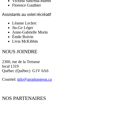
Victoria Sauceda-Martin
Florence Gauthier
Assistants au volet récréatif
Léanne Leclerc
Jiu-Ge Léger
Anne-Gabrielle Morin
Émile Boivin
Livia McKibbin
NOUS JOINDRE
2300, rue de la Terrasse
local 1319
Québec (Québec) G1V 0A6
Courriel:
i
nfo@aroplongeon.ca
NOS PARTENAIRES